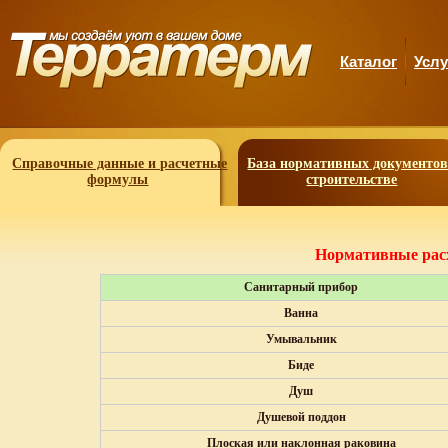
Каталог
Услу
Cправочные данные и расчетные
База нормативных документов
формулы
строительстве
Нормативные расх
Санитарный прибор
Ванна
Умывальник
Биде
Душ
Душевой поддон
Плоская или наклонная раковина